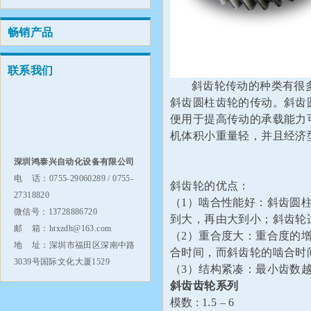
畅销产品
联系我们
斜齿轮传动的种类有很多
斜齿圆柱齿轮的传动。斜齿
便用于提高传动的承载能力
机体积小重量轻，并且经济型好
深圳鸿泰兴自动化设备有限公司
电 话：0755-29060289 / 0755-
斜齿轮的优点：
27318820
（1）啮合性能好：斜齿圆
微信号：13728886720
到大，再由大到小；斜齿轮
邮 箱：htxzdh@163.com
（2）重合度大：重合度的
地 址：深圳市福田区深南中路
合时间，而斜齿轮的啮合时
3039号国际文化大厦1529
（3）结构紧凑：最小齿数
斜齿齿轮系列
模数 : 1.5 – 6