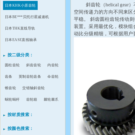
斜齿轮（helical g
日本KHK小原齿轮
空间传递力的方向不同来区
日本BE***贝托行星减速机
平稳。 斜齿圆柱齿轮传动
装置。采用最优化，模块组
日本THK直线导轨
动比分级精细，可根据用户
日本EASE直线轴承
按二级分类：
圆柱齿轮
斜齿齿轮
内齿轮
齿条
英制齿轮齿条
伞齿轮
锥齿轮
交错轴斜齿轮
蜗轮蜗杆
齿轮箱
棘轮棘爪
按材质搜索：
按颜色搜索：