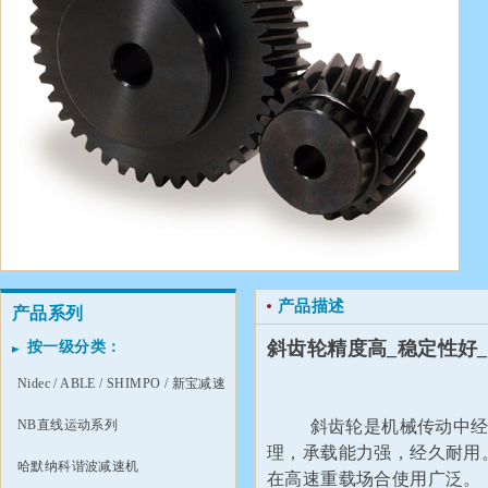
产品描述
产品系列
斜齿轮精度高_稳定性好_
按一级分类：
Nidec / ABLE / SHIMPO / 新宝减速
机
NB直线运动系列
斜齿轮是机械传动中经常
理，承载能力强，经久耐用
哈默纳科谐波减速机
在高速重载场合使用广泛。